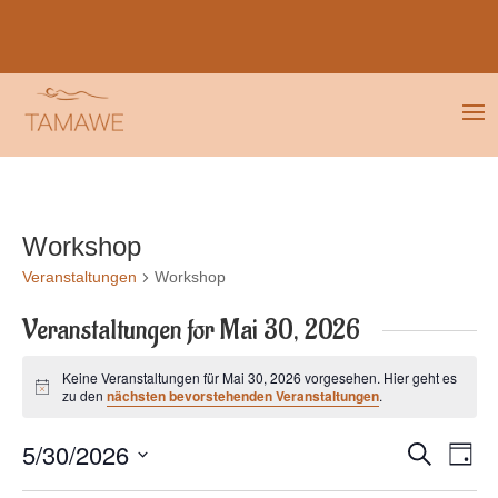
Tamawe macht Urlaub!
Wir sind bis zum 26.07.2026 auf Reisen –
Anmeldungen & Mails beantworten wir, sobald wir wieder da sind.
Workshop
Veranstaltungen
Workshop
Veranstaltungen for Mai 30, 2026
Keine Veranstaltungen für Mai 30, 2026 vorgesehen. Hier geht es
Hinweis
zu den
nächsten bevorstehenden Veranstaltungen
.
Veranstal
Vera
5/30/2026
Suche
Tag
Ansi
Suche
Datum
Navi