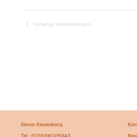
Vorherige
Veranstaltungen
Simon Kiesenberg
Kon
Tel.: 0159/06105943
New