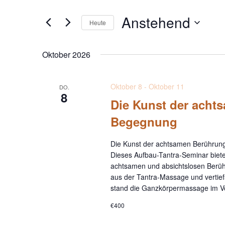
Ansichten,
Suche
Anstehend
Navigation
Heute
nach
Veranstaltungen
Datum
Schlüsselwort.
wählen.
Oktober 2026
Oktober 8
-
Oktober 11
DO.
8
Die Kunst der achts
Begegnung
Die Kunst der achtsamen Berührung
Dieses Aufbau-Tantra-Seminar biete
achtsamen und absichtslosen Berühr
aus der Tantra-Massage und vertiefs
stand die Ganzkörpermassage im Vor
€400