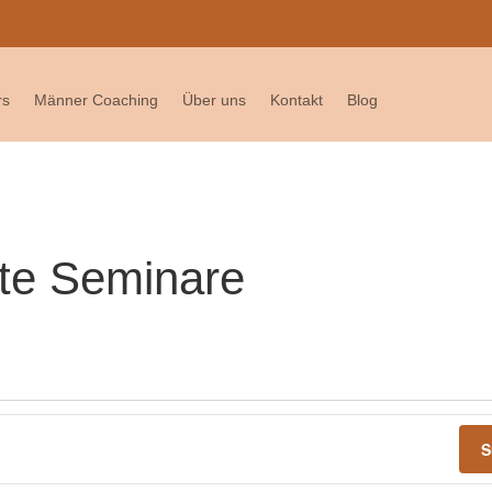
nd bis zum 26.07.2026 auf Reisen – Anmeldungen & Mails beantworten w
rs
Männer Coaching
Über uns
Kontakt
Blog
nte Seminare
S