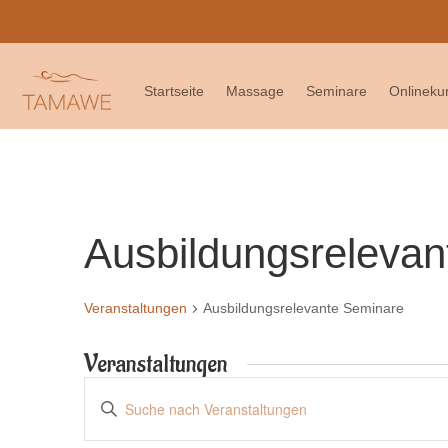
Tamawe macht Urlaub!
Wir si
Startseite
Massage
Seminare
Onlineku
Ausbildungsreleva
Veranstaltungen
Ausbildungsrelevante Seminare
Veranstaltungen
Veranstaltungen
Bitte
Suche
Schlüsselwort
und
eingeben.