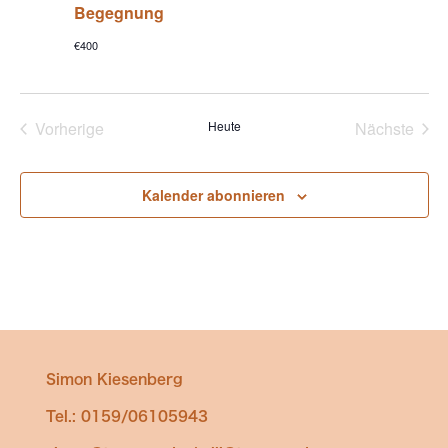
Begegnung
€400
Vorherige
Heute
Nächste
Veranstaltungen
Veransta
Kalender abonnieren
Simon Kiesenberg
Tel.: 0159/06105943