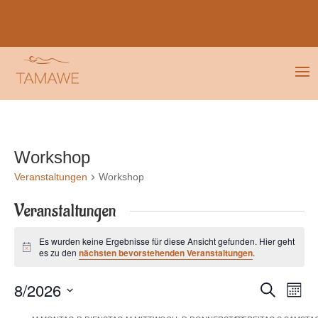
Tamawe macht Urlaub!
Wir sind bis zum 26.07.2026 auf Reisen –
Anmeldungen & Mails beantworten wir, sobald wir wieder da sind.
Workshop
Veranstaltungen
Workshop
Veranstaltungen
Es wurden keine Ergebnisse für diese Ansicht gefunden. Hier geht
Hinweis
es zu den
nächsten bevorstehenden Veranstaltungen
.
Veranstal
Vera
8/2026
Suche
Monat
Ansi
Suche
Datum
Navi