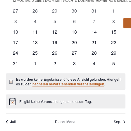
Kalender
M
MONTAG
D
DIENSTAG
M
MITTWOCH
D
DONNERSTAG
F
FREITAG
S
SAMSTA
und
wählen.
von
Ansichten
0
0
0
0
0
0
27
28
29
30
31
1
Veranstaltungen
Navigatio
Veranstaltungen
Veranstaltungen
Veranstaltungen
Veranstaltungen
Veranstaltungen
Veransta
0
0
0
0
0
0
3
4
5
6
7
8
Veranstaltungen
Veranstaltungen
Veranstaltungen
Veranstaltungen
Veranstaltungen
Veransta
0
0
0
0
0
0
10
11
12
13
14
15
Veranstaltungen
Veranstaltungen
Veranstaltungen
Veranstaltungen
Veranstaltungen
Veransta
0
0
0
0
0
0
17
18
19
20
21
22
Veranstaltungen
Veranstaltungen
Veranstaltungen
Veranstaltungen
Veranstaltungen
Veransta
0
0
0
0
0
0
24
25
26
27
28
29
Veranstaltungen
Veranstaltungen
Veranstaltungen
Veranstaltungen
Veranstaltungen
Veransta
0
0
0
0
0
0
31
1
2
3
4
5
Veranstaltungen
Veranstaltungen
Veranstaltungen
Veranstaltungen
Veranstaltungen
Veransta
Es wurden keine Ergebnisse für diese Ansicht gefunden. Hier geht
Hinweis
es zu den
nächsten bevorstehenden Veranstaltungen
.
Es gibt keine Veranstaltungen an diesem Tag.
Hinweis
Juli
Dieser Monat
Sep.