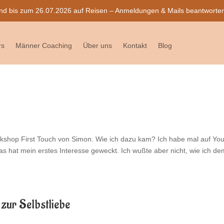
nd bis zum 26.07.2026 auf Reisen – Anmeldungen & Mails beantworten w
rs
Männer Coaching
Über uns
Kontakt
Blog
kshop First Touch von Simon. Wie ich dazu kam? Ich habe mal auf Yo
s hat mein erstes Interesse geweckt. Ich wußte aber nicht, wie ich de
w zur Selbstliebe