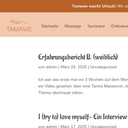
Tamawe macht Urlaub!
Wir si
Startseite
Massage
Seminare
Onlineku
Erfahrungsbericht B. (weiblich)
von
admin
|
März 24, 2025
|
Uncategorized
Ich war das erste mal vor 3 Wochen auf dem Wor
ein Video gesehen über eine Tantra Masseurin, da
Thema überhaupt näher...
I (try to) love myself- Ein Intervie
von
admin
|
März 17, 2025
|
Uncategorized