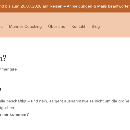
nd bis zum 26.07.2026 auf Reisen – Anmeldungen & Mails beantworten w
rs
Männer Coaching
Über uns
Kontakt
Blog
en?
mmentare
?
eile beschäftigt – und nein, es geht ausnahmsweise nicht um die große
gliches:
zu mir kommen?